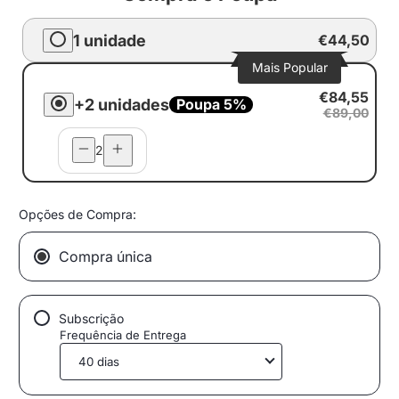
1 unidade
€44,50
Mais Popular
€84,55
+2 unidades
Poupa 5%
€89,00
2
Opções de Compra:
Compra única
Subscrição
Frequência de Entrega