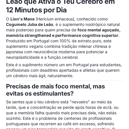
Leão que Ativa o Teu Cérebro em
12 Minutos por Dia
O
Lion's Mane
(Hericium erinaceus), conhecido como
Cogumelo Juba de Leão
, é o suplemento nootrópico natural
mais poderoso para quem precisa de
foco mental aguçado,
memória strengthened e performance cognitiva superior
.
Produzido em Portugal com 100% de extrato puro, este
suplemento vegano combina tradição milenar chinesa e
japonesa com neurociência moderna para potenciar a
neuroplasticidade e a função cerebral.
Este é o suplimento número um em Portugal para estudantes,
profissionais com deadlines apertadas e atletas que querem
um cérebro mais ágil, naturalmente.
Precisas de mais foco mental, mas
evitas os estimulantes?
Se sentes que o teu cérebro está "nevoeiro" ao meio da
tarde, que a concentração se perde após horas de ecrã, ou
que a memória falha quando mais precisas dela, não estás
sozinho. Este é o problema de centenas de profissionais
portugueses que recorrem ao café em excesso, sofrendo