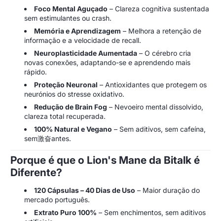
Foco Mental Aguçado
– Clareza cognitiva sustentada
sem estimulantes ou crash.
Memória e Aprendizagem
– Melhora a retenção de
informação e a velocidade de recall.
Neuroplasticidade Aumentada
– O cérebro cria
novas conexões, adaptando-se e aprendendo mais
rápido.
Proteção Neuronal
– Antioxidantes que protegem os
neurónios do stresse oxidativo.
Redução de Brain Fog
– Nevoeiro mental dissolvido,
clareza total recuperada.
100% Natural e Vegano
– Sem aditivos, sem cafeína,
sem激奋antes.
Porque é que o Lion's Mane da Bitalk é
Diferente?
120 Cápsulas – 40 Dias de Uso
– Maior duração do
mercado português.
Extrato Puro 100%
– Sem enchimentos, sem aditivos