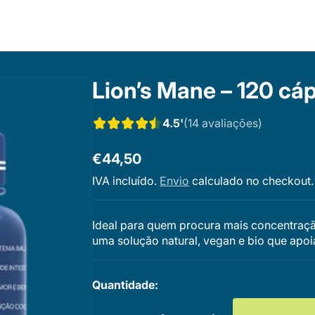
Lion’s Mane – 120 cá
lar para o conteúdo
4.5'
(14 avaliações)
€44,50
Preço
IVA incluído.
Envio
calculado no checkout.
regular
Ideal para quem procura mais concentraçã
uma solução natural, vegan e bio que apoi
Quantidade: