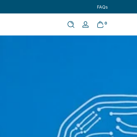
Entregas em 72h
FAQs
0 itens
0
Entrar